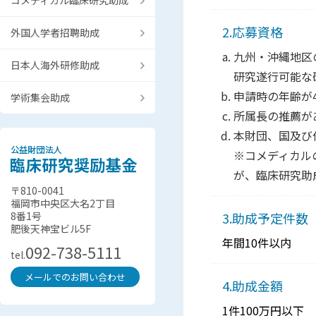
コメディカル臨床研究助成
2.応募資格
外国人学者招聘助成
九州・沖縄地区
日本人海外研修助成
研究遂行可能な
申請時の年齢が
学術集会助成
所属長の推薦が
本財団、国及び
※コメディカル
が、臨床研究助
〒810-0041
福岡市中央区大名2丁目
8番1号
3.助成予定件数
肥後天神宝ビル5F
年間10件以内
092-738-5111
tel.
メールでのお問い合わせ
4.助成金額
1件100万円以下