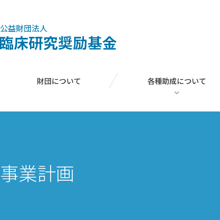
財団について
各種助成について
臨床研究助成
コメディカル臨床研究助成
外国人学者招聘助成
事業計画
日本人海外研修助成
学術集会助成